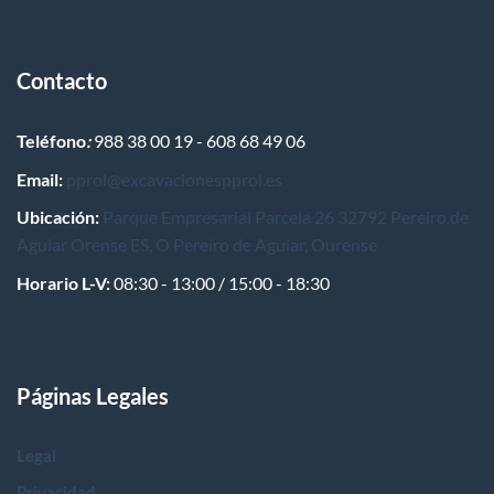
Contacto
Teléfono
:
988 38 00 19 - 608 68 49 06
Email:
pprol@excavacionespprol.es
Ubicación:
Parque Empresarial Parcela 26 32792 Pereiro de
Aguiar Orense ES, O Pereiro de Aguiar, Ourense
Horario L-V:
08:30 - 13:00 / 15:00 - 18:30
Páginas Legales
Legal
Privacidad